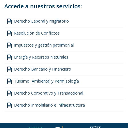
Accede a nuestros servicios:
description
Derecho Laboral y migratorio
description
Resolución de Conflictos
description
Impuestos y gestión patrimonial
description
Energía y Recursos Naturales
description
Derecho Bancario y Financiero
description
Turismo, Ambiental y Permisología
description
Derecho Corporativo y Transaccional
description
Derecho Inmobiliario e Infraestructura