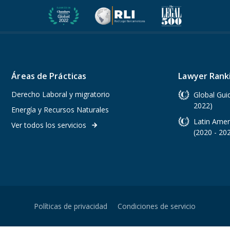
ÁREAS DE PRÁCTICAS
EQUIPO
LA FIRMA
PUBLICAC
Áreas de Prácticas
Lawyer Rank
Derecho Laboral y migratorio
Global Gui
2022)
Energía y Recursos Naturales
Latin Amer
Ver todos los servicios
arrow_forward
(2020 - 20
Políticas de privacidad
Condiciones de servicio