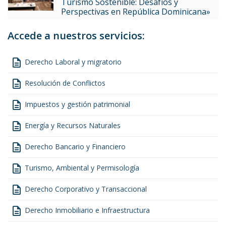
Turismo Sostenible: Desafíos y
Perspectivas en República Dominicana»
Accede a nuestros servicios:
description
Derecho Laboral y migratorio
description
Resolución de Conflictos
description
Impuestos y gestión patrimonial
description
Energía y Recursos Naturales
description
Derecho Bancario y Financiero
description
Turismo, Ambiental y Permisología
description
Derecho Corporativo y Transaccional
description
Derecho Inmobiliario e Infraestructura