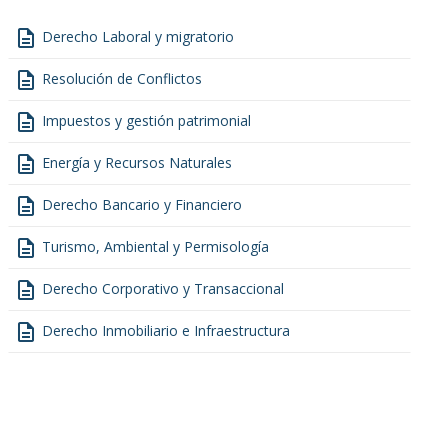
description
Derecho Laboral y migratorio
description
Resolución de Conflictos
description
Impuestos y gestión patrimonial
description
Energía y Recursos Naturales
description
Derecho Bancario y Financiero
description
Turismo, Ambiental y Permisología
description
Derecho Corporativo y Transaccional
description
Derecho Inmobiliario e Infraestructura