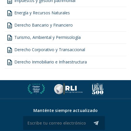
description
Impuestos y gestión patrimonial
description
Energía y Recursos Naturales
description
Derecho Bancario y Financiero
description
Turismo, Ambiental y Permisología
description
Derecho Corporativo y Transaccional
description
Derecho Inmobiliario e Infraestructura
Manténte siempre actualizado