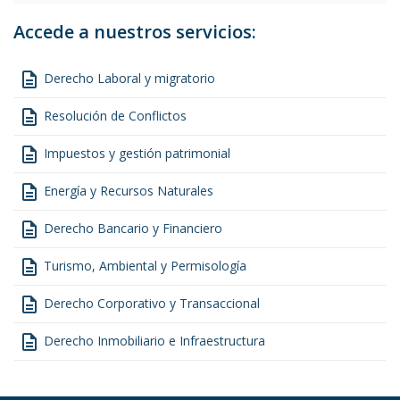
Accede a nuestros servicios:
description
Derecho Laboral y migratorio
description
Resolución de Conflictos
description
Impuestos y gestión patrimonial
description
Energía y Recursos Naturales
description
Derecho Bancario y Financiero
description
Turismo, Ambiental y Permisología
description
Derecho Corporativo y Transaccional
description
Derecho Inmobiliario e Infraestructura